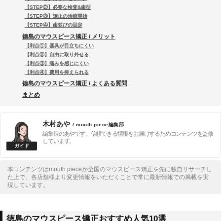
【STEP②】必要な検査&歯型
【STEP③】矯正の治療開始
【STEP④】歯並びの固定
徳島のマウスピース矯正 / メリット
【利点①】器具が目立ちにくい
【利点②】自由に取り外せる
【利点③】痛みを感じにくい
【利点④】費用を抑えられる
徳島のマウスピース矯正 / よくある質問
まとめ
木村あや
/ mouth piece編集部
編集長のあやです。信頼できる情報をお届けするためコンテンツを監修
しています。
本コンテンツはmouth pieceが全国のマウスピース矯正を先に独自リサーチし
た上で、各店舗様より変更情報をいただくことで常に最新情報での掲載を実
現しています。
徳島のマウスピース矯正おすすめ人気10選