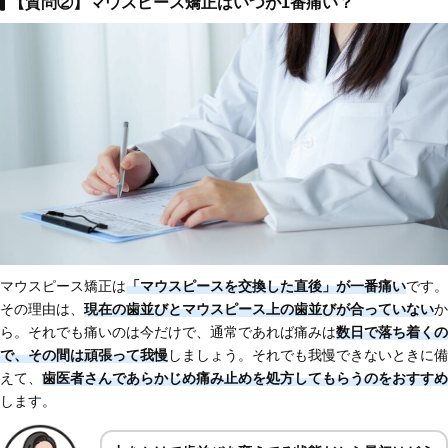
【質問②】マウスピース矯正はいつが1番痛い？
マウスピース矯正は
「マウスピースを交換した直後」が一番痛い
です。
その理由は、
現在の歯並びとマウスピース上の歯並びが合っていない
か
ら。それでも痛いのは今だけで、通常であれば痛みは
数日で落ち着くの
で、その間は頑張って我慢
しましょう。それでも我慢できないときに備
えて、
歯医者さんで
あらかじめ痛み止めを処方してもらうのをおすすめ
します。