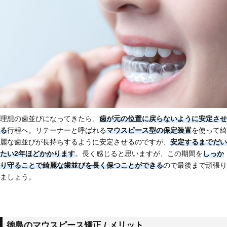
理想の歯並びになってきたら、
歯が元の位置に戻らないように安定させ
る
行程へ。リテーナーと呼ばれる
マウスピース型の保定装置
を使って綺
麗な歯並びが長持ちするように安定させるのですが、
安定するまでだい
たい2年ほどかかります
。長く感じると思いますが、この期間を
しっか
り
守ることで綺麗な歯並びを長く保つことができる
ので最後まで頑張り
ましょう。
徳島のマウスピース矯正 / メリット