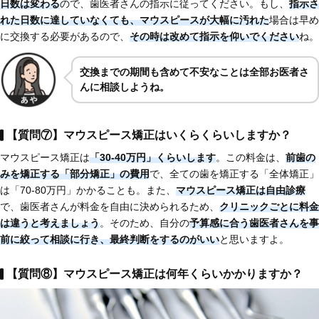
日数は変わる
ので、歯医者さんの指示に従ってください。もし、
指示さ
れた日数に達していなくても、
マウスピースが
大幅に汚れた
場合は早め
に交換する必要があるので、
その時は改めて指示を仰いでください
ね。
交換までの期間も含めて不安なことは全部お医者さ
んに相談しようね。
【質問⑦】マウスピース矯正はいくらくらいしますか？
マウスピース矯正は
「30-40万円」くらいします
。この料金は、
前歯の
みを矯正する「部分矯正」
の費用
で、全ての歯を矯正する「全体矯正」
は「70-80万円」かかることも。また、
マウスピース矯正は自由診療
で、歯医者さんが料金を自由に決められるため、
クリニックごとに料金
は違う
と考えましょう
。そのため、自分の
予算感に合う歯医者さん
を事
前に絞って
相談に行き、最終判断をするのがいい
と思いますよ。
【質問⑧】マウスピース矯正は何年くらいかかりますか？