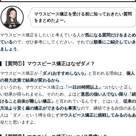
マウスピース矯正を受ける前に知っておきたい質問
をまとめたよー。
マウスピース矯正をしたいと考えている人が
気になる質問だけをまとめ
ている
ので、ぜひ参考にしてください。それでは
順番にご紹介していき
ましょう
。
【質問①】マウスピース矯正はなぜダメ？
マウスピース矯正が
「ダメ(おすすめしない)」
と言われる理由は、
個人
の努力次第で結果が変わるから
。
というのも、マウスピース矯正は
「一日20時間以上」
つけないと正し
い効果が得られません。そのため、よほど
意思の強い人でない限り「続
けること自体が難しい矯正」
と言われているんです。とはいえ、
従来の
方法より安く歯の矯正ができる
のも事実
なので、継続できる自信のある
人は「ダメ」という噂を信じず
マウスピース矯正に挑戦してみるのもあ
り
だと思いますよ。