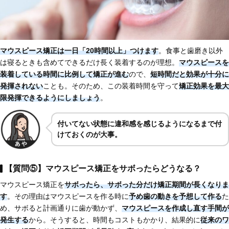
マウスピース矯正は
一日「20時間以上」つけます
。食事と歯磨き以外
は寝るときも含めてできるだけ長く装着するのが理想。
マウスピースを
装着している時間に比例して矯正が進む
ので、
短時間だと効果が十分に
発揮されない
ことも。そのため、この装着時間を守って
矯正効果を最大
限発揮できるようにしましょう
。
付いてない状態に違和感を感じるようになるまで付
けておくのが大事。
【質問⑤】マウスピース矯正をサボったらどうなる？
マウスピース矯正を
サボったら、サボった分だけ矯正期間が長くなりま
す
。その理由はマウスピースを作る時に
予め歯の動きを予想して作る
た
め、サボると計画通りに歯が動かず、
マウスピースを
作成し直す手間が
発生する
から。そうすると、時間もコストもかかり、結果的に
従来のワ