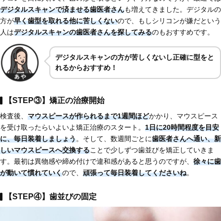
デジタルスキャンで済ませる歯医者さん
も増えてきました。デジタルの
方が
早く歯型を取れる他に苦しくない
ので、もしシリコンが嫌だという
人は
デジタルスキャンの歯医者さんを探してみる
のもおすすめです。
デジタルスキャンの方が苦しくないし正確に型をと
れるからおすすめ！
【STEP③】矯正の治療開始
検査後、
マウスピースが作られるまで1週間ほど
かかり、マウスピース
を受け取ったらいよいよ矯正治療のスタート。
1日に20時間程度を目安
に、毎日装着しましょう
。そして、数週間ごとに
歯医者さんへ通い、新
しいマウスピースへ交換する
ことで少しずつ歯並びを矯正していきま
す。最初は異物感や締め付けで違和感があると思うのですが、
徐々に歯
が動いて慣れていく
ので、
頑張って毎日装着してくださいね
。
【STEP④】歯並びの固定