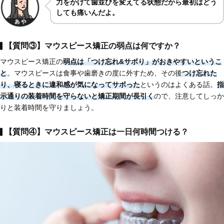
力をかけて歯並びを変えてる状態だから最初はどう
しても痛いんだよ。
【質問③】マウスピース矯正の弱点は何ですか？
マウスピース矯正の
弱点は
「つけ忘れ&サボり」がおきやすい
というこ
と
。マウスピースは食事や歯磨きの度に外すため、その後
つけ忘れた
り、
寝るときに違和感が気になってサボった
というのはよくある話。
指
示通りの装着時間を守らないと矯正期間が長引く
ので、注意してしっか
りと装着時間を守りましょう。
【質問④】マウスピース矯正は一日何時間つける？