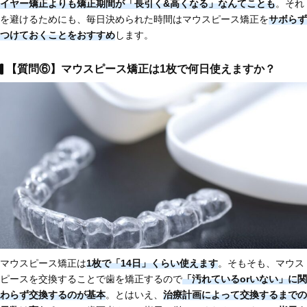
イヤー矯正よりも矯正期間が「長引く&高くなる」なんてことも
。それ
を避けるためにも、毎日決められた時間はマウスピース矯正を
サボらず
つけておくこと
をおすすめ
します。
【質問⑥】マウスピース矯正は1枚で何日使えますか？
マウスピース矯正は
1枚で「14日」くらい使えます
。そもそも、マウス
ピースを交換することで歯を矯正するので
「汚れているorいない」に関
わらず交換するのが基本
。とはいえ、
治療計画によって交換するまでの