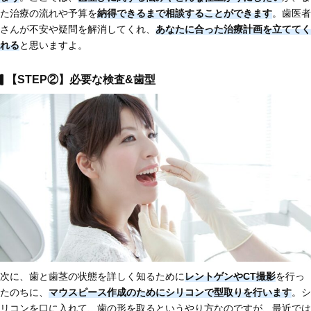
た治療の流れや予算を
納得できるまで相談することができます
。歯医者
さんが不安や疑問を解消してくれ、
あなたに合った治療計画を立ててく
れる
と思いますよ。
【STEP②】必要な検査&歯型
次に、歯と歯茎の状態を詳しく知るために
レントゲンやCT撮影
を行っ
たのちに、
マウスピース作成のためにシリコンで型取り
を行います
。シ
リコンを口に入れて、歯の形を取るというやり方なのですが、最近では