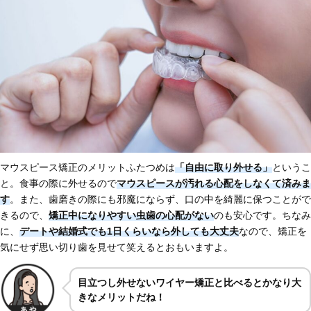
マウスピース矯正のメリットふたつめは
「自由に取り外せる」
というこ
と。食事の際に外せるので
マウスピースが汚れる心配をしなくて済みま
す
。また、歯磨きの際にも邪魔にならず、口の中を綺麗に保つことがで
きるので、
矯正中になりやすい虫歯の心配がない
のも安心です。ちなみ
に、
デートや結婚式でも1日くらいなら外しても大丈夫
なので、矯正を
気にせず思い切り歯を見せて笑えるとおもいますよ。
目立つし外せないワイヤー矯正と比べるとかなり大
きなメリットだね！