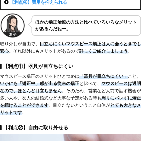
【利点④】費用を抑えられる
ほかの矯正治療の方法と比べていろいろなメリット
があるんだねー。
取り外しが自由で、
目立ちにくいマウスピース矯正は人に会うときでも
安心
。それ以外にもメリットがあるので
詳しくご紹介しましょう
。
【利点①】器具が目立ちにくい
マウスピース矯正のメリットひとつめは
「器具が目立ちにくい」
こと。
いかにも
「
矯正中」感が出る従来の矯正
と比べて、
マウスピースは透明
なので、ほとんど目立ちません
。そのため、営業など人前で話す機会が
多い人や、友人の結婚式など大事な予定がある時も
周りに
バレずに矯正
を続けることができます
。目立たないということ自体が
とても大きなメ
リットです
。
【利点②】自由に取り外せる