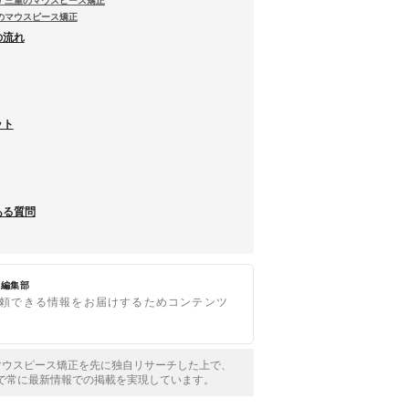
/ 三重のマウスピース矯正
重のマウスピース矯正
の流れ
ット
ある質問
ce編集部
頼できる情報をお届けするためコンテンツ
全国のマウスピース矯正を先に独自リサーチした上で、
で常に最新情報での掲載を実現しています。