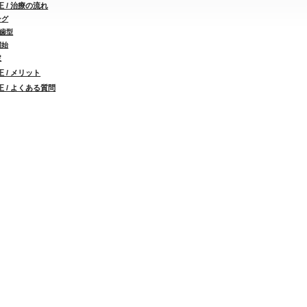
 / 治療の流れ
ング
&歯型
開始
定
 / メリット
 / よくある質問