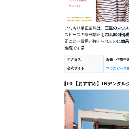
いなもり矯正歯科は、
三重のマウス
スピースの歯列矯正を
715,000
正に比べ費用が抑えられるのに
効果
医院
です
アクセス
近鉄「伊勢中
公式サイト
マウスピース
03.【おすすめ】TNデンタル