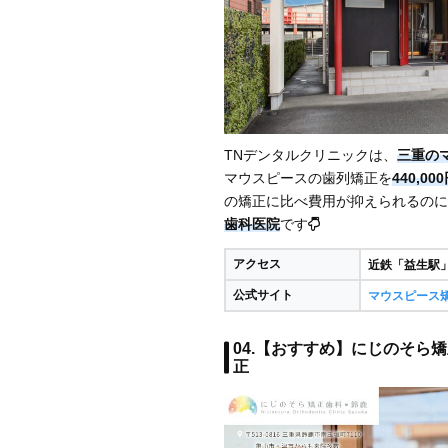
TNデンタルクリニックは、
三重の
マウスピースの歯列矯正を
440,
の矯正に比べ費用が抑えられるのに
歯科医院
です
アクセス
近鉄「益生駅」
公式サイト
マウスピース矯
04.【おすすめ】にじのそら矯
正