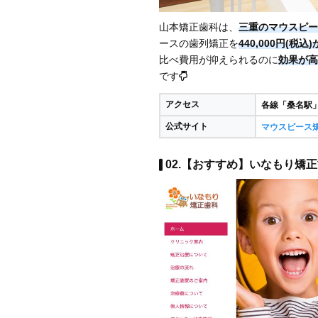
山本矯正歯科は、
三重のマウスピー
ースの歯列矯正を
440,000円(
比べ費用が抑えられるのに
効果が高
です
アクセス
各線「桑名駅
公式サイト
マウスピース
02.【おすすめ】いなもり矯正