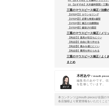
09.【おすすめ】とも歯科クリニック 
10.【おすすめ】大木歯科医院 / 三
三重のマウスピース矯正 / 治療
【STEP①】カウンセリング
【STEP②】必要な検査&歯型
【STEP③】矯正の治療開始
【STEP④】歯並びの固定
三重のマウスピース矯正 / メリ
【利点①】器具が目立ちにくい
【利点②】自由に取り外せる
【利点③】痛みを感じにくい
【利点④】費用を抑えられる
三重のマウスピース矯正 / よく
まとめ
木村あや
/ mouth pie
編集長のあやです。信
を監修しています。
本コンテンツはmouth pieceが
各店舗様より変更情報をいただくこと