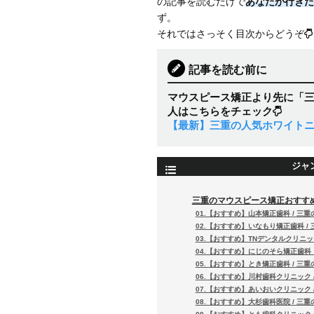
の記事を読むだけで
あなたが行きた
ず。
それではさっそく目次からどうぞ
記事を読む前に
マウスピース矯正より先に「
人はこちらをチェック
【最新】三重の人気ホワイトニ
ジャ
三重のマウスピース矯正おすすめ
01.【おすすめ】山本矯正歯科 / 三
02.【おすすめ】いなもり矯正歯科 /
03.【おすすめ】TNデンタルクリニッ
04.【おすすめ】にじのそら矯正歯科
05.【おすすめ】とき矯正歯科 / 三
06.【おすすめ】川村歯科クリニック 
07.【おすすめ】あいおいクリニック 
08.【おすすめ】大杉歯科医院 / 三